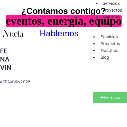
Ir
Servicios
¿Contamos contigo?
al
Proyectos
contenido
eventos, energía, equipo
Nosotras
Blog
Hablemos
Servicios
Proyectos
FE
Nosotras
Blog
NA
VIN
#FENAVIN2025
Ver caso